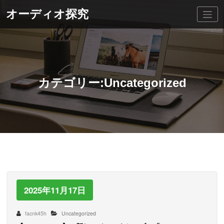
コ
オーディオ探究
ン
テ
ン
ツ
へ
ス
キ
ッ
カテゴリー:Uncategorized
プ
2025年11月17日
facnk45h
Uncategorized