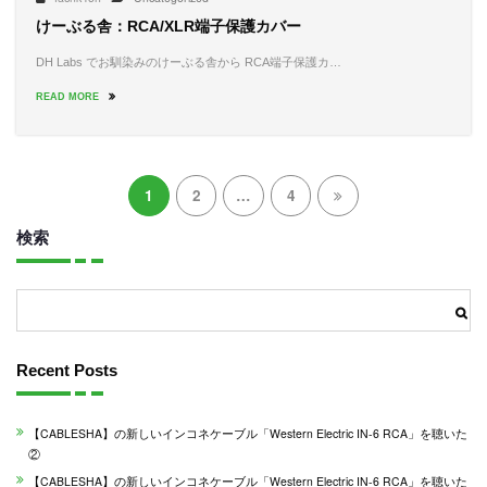
けーぶる舎：RCA/XLR端子保護カバー
DH Labs でお馴染みのけーぶる舎から RCA端子保護カ…
READ MORE
投
1
2
…
4
稿
検索
の
ペ
検索
ー
ジ
Recent Posts
送
【CABLESHA】の新しいインコネケーブル「Western Electric IN-6 RCA」を聴いた
り
②
【CABLESHA】の新しいインコネケーブル「Western Electric IN-6 RCA」を聴いた