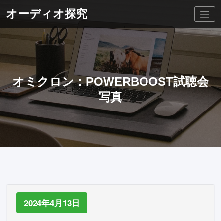
コ
オーディオ探究
ン
テ
ン
ツ
へ
ス
キ
ッ
オミクロン：POWERBOOST試聴会
プ
写真
2024年4月13日