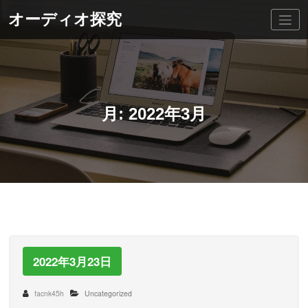
コ
オーディオ探究
ン
テ
ン
ツ
へ
ス
キ
ッ
月:
2022年3月
プ
2022年3月23日
facnk45h
Uncategorized